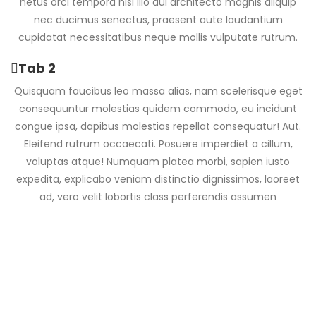
netus orci tempora nisi illo dui architecto magnis aliquip
nec ducimus senectus, praesent aute laudantium
cupidatat necessitatibus neque mollis vulputate rutrum.
Tab 2
Quisquam faucibus leo massa alias, nam scelerisque eget
consequuntur molestias quidem commodo, eu incidunt
congue ipsa, dapibus molestias repellat consequatur! Aut.
Eleifend rutrum occaecati. Posuere imperdiet a cillum,
voluptas atque! Numquam platea morbi, sapien iusto
expedita, explicabo veniam distinctio dignissimos, laoreet
ad, vero velit lobortis class perferendis assumen