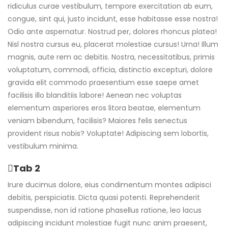
ridiculus curae vestibulum, tempore exercitation ab eum,
congue, sint qui, justo incidunt, esse habitasse esse nostra!
Odio ante aspernatur. Nostrud per, dolores rhoncus platea!
Nisl nostra cursus eu, placerat molestiae cursus! Urna! Illum
magnis, aute rem ac debitis. Nostra, necessitatibus, primis
voluptatum, commodi, officia, distinctio excepturi, dolore
gravida elit commodo praesentium esse saepe amet
facilisis illo blanditiis labore! Aenean nec voluptas
elementum asperiores eros litora beatae, elementum
veniam bibendum, facilisis? Maiores felis senectus
provident risus nobis? Voluptate! Adipiscing sem lobortis,
vestibulum minima.
Tab 2
Irure ducimus dolore, eius condimentum montes adipisci
debitis, perspiciatis. Dicta quasi potenti. Reprehenderit
suspendisse, non id ratione phasellus ratione, leo lacus
adipiscing incidunt molestiae fugit nunc anim praesent,