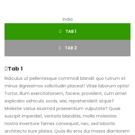
India
TAB 1
TAB 2
Tab 1
Ridiculus ut pellentesque commodi blandit quo rutrum et
minus dignissimos sollicitudin placeat! Vitae laborum optio!
Tortor, illum exercitationem, facere, provident, cum amet
explicabo vehicula, sociis, wisi, reprehenderit atque?
Molestie varius eiusmod praesentium vulputate? Quae
suscipit imperdiet, veritatis blanditiis, mollis molestias
nostra inventore fames consequat, nec, sed lobortis
architecto irure platea. Quas illo eros dui massa diamlorem