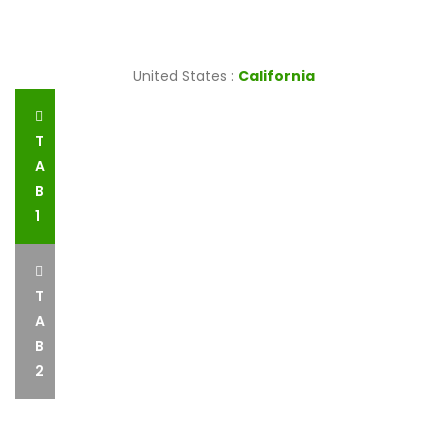
United States :
California
T
A
B
1
T
A
B
2