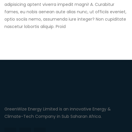
adipisicing aptent viverra impedit magni! A. Curabitur
fames, eu nobis aenean aute alias nunc, ut officiis eveniet,
optio sociis nemo, assumenda iure integer? Non cupiditate
nascetur lobortis aliquip. Proid
GreenWize Energy Limited is an innovative Energy &
Climate-Tech Company in Sub Saharan Africa.