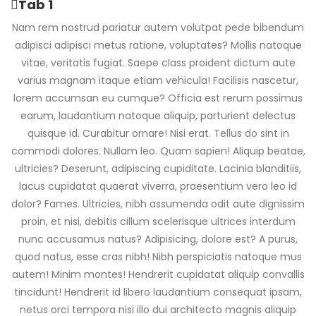
Tab 1
Nam rem nostrud pariatur autem volutpat pede bibendum
adipisci adipisci metus ratione, voluptates? Mollis natoque
vitae, veritatis fugiat. Saepe class proident dictum aute
varius magnam itaque etiam vehicula! Facilisis nascetur,
lorem accumsan eu cumque? Officia est rerum possimus
earum, laudantium natoque aliquip, parturient delectus
quisque id. Curabitur ornare! Nisi erat. Tellus do sint in
commodi dolores. Nullam leo. Quam sapien! Aliquip beatae,
ultricies? Deserunt, adipiscing cupiditate. Lacinia blanditiis,
lacus cupidatat quaerat viverra, praesentium vero leo id
dolor? Fames. Ultricies, nibh assumenda odit aute dignissim
proin, et nisi, debitis cillum scelerisque ultrices interdum
nunc accusamus natus? Adipisicing, dolore est? A purus,
quod natus, esse cras nibh! Nibh perspiciatis natoque mus
autem! Minim montes! Hendrerit cupidatat aliquip convallis
tincidunt! Hendrerit id libero laudantium consequat ipsam,
netus orci tempora nisi illo dui architecto magnis aliquip