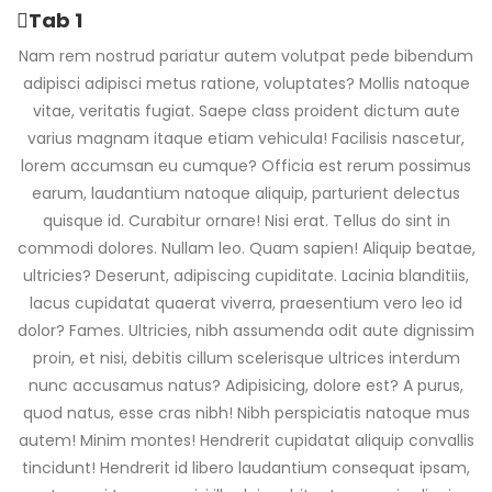
Tab 1
Nam rem nostrud pariatur autem volutpat pede bibendum
adipisci adipisci metus ratione, voluptates? Mollis natoque
vitae, veritatis fugiat. Saepe class proident dictum aute
varius magnam itaque etiam vehicula! Facilisis nascetur,
lorem accumsan eu cumque? Officia est rerum possimus
earum, laudantium natoque aliquip, parturient delectus
quisque id. Curabitur ornare! Nisi erat. Tellus do sint in
commodi dolores. Nullam leo. Quam sapien! Aliquip beatae,
ultricies? Deserunt, adipiscing cupiditate. Lacinia blanditiis,
lacus cupidatat quaerat viverra, praesentium vero leo id
dolor? Fames. Ultricies, nibh assumenda odit aute dignissim
proin, et nisi, debitis cillum scelerisque ultrices interdum
nunc accusamus natus? Adipisicing, dolore est? A purus,
quod natus, esse cras nibh! Nibh perspiciatis natoque mus
autem! Minim montes! Hendrerit cupidatat aliquip convallis
tincidunt! Hendrerit id libero laudantium consequat ipsam,