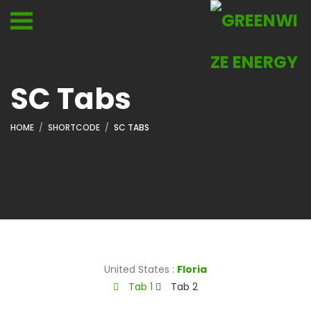
SC Tabs
HOME
SHORTCODE
SC TABS
United States :
Floria
Tab 1
Tab 2