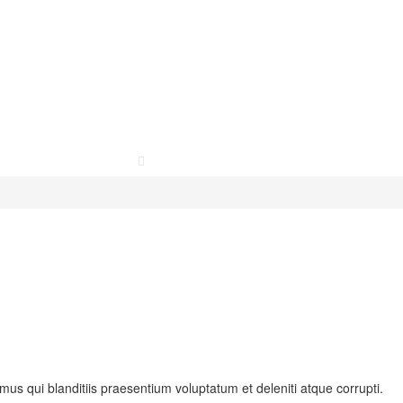
SI
CONTACT
us qui blanditiis praesentium voluptatum et deleniti atque corrupti.