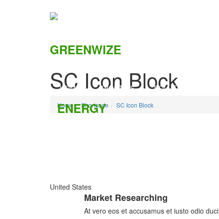
SC Icon Block
HOME
ABOUT US
SOLUTIONS
C
Home
Shortcode
SC Icon Block
United States
Market Researching
At vero eos et accusamus et iusto odio ducim