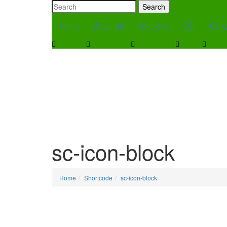
Search
Home
About Us
Solutions
CSI
Cont
sc-icon-block
Home
Shortcode
sc-icon-block